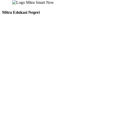
Mitra Edukasi Negeri
Perumahan Griya Mulia Asri Cepokosari.
Jl. Rese Indah Blok H1 Cepokojajar, Sitimulyo, Piyungan, Bantul.
DIY
Layanan:
Penerbitan Buku
Konversi
Konsultan & Pendampingan
Building sistem / Aplikasi
Link Terkait:
Repository 1
Repository 2
Jurnal