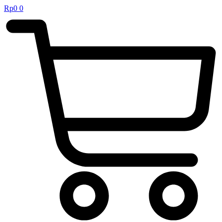
Rp
0
0