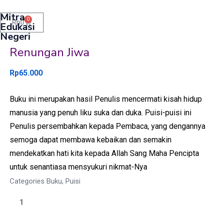
Mitra
0
Rp
0
Edukasi
Negeri
Renungan Jiwa
Rp
65.000
Buku ini merupakan hasil Penulis mencermati kisah hidup
manusia yang penuh liku suka dan duka. Puisi-puisi ini
Penulis persembahkan kepada Pembaca, yang dengannya
semoga dapat membawa kebaikan dan semakin
mendekatkan hati kita kepada Allah Sang Maha Pencipta
untuk senantiasa mensyukuri nikmat-Nya
Categories
Buku
,
Puisi