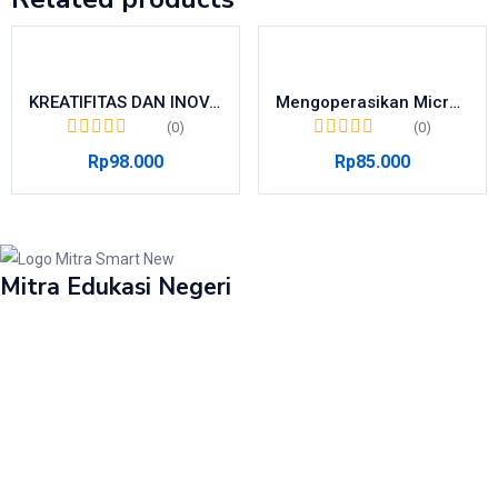
KREATIFITAS DAN INOVASI KEWIRAUSAHAAN TARUNA (KONSEP DAN APLIKASI)
Mengoperasikan Microsoft Excel 2010
(0)
(0)
Rp
98.000
Rp
85.000
Mitra Edukasi Negeri
Perumahan Griya Mulia Asri Cepokosari.
Jl. Rese Indah Blok H1 Cepokojajar, Sitimulyo, Piyungan, Bantul. DIY
Layanan:
Penerbitan Buku