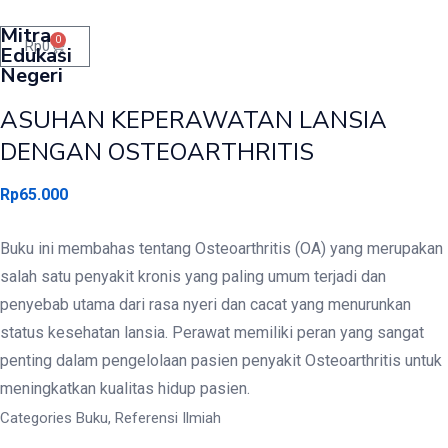
Mitra
0
Rp
0
Edukasi
Negeri
ASUHAN KEPERAWATAN LANSIA
DENGAN OSTEOARTHRITIS
Rp
65.000
Buku ini membahas tentang Osteoarthritis (OA) yang merupakan
salah satu penyakit kronis yang paling umum terjadi dan
penyebab utama dari rasa nyeri dan cacat yang menurunkan
status kesehatan lansia. Perawat memiliki peran yang sangat
penting dalam pengelolaan pasien penyakit Osteoarthritis untuk
meningkatkan kualitas hidup pasien.
Categories
Buku
,
Referensi Ilmiah