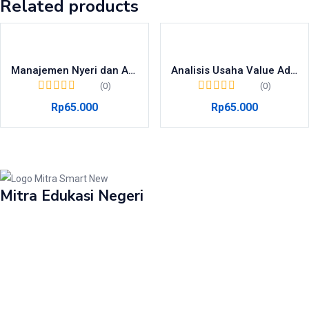
Related products
Manajemen Nyeri dan Asuhan Keperawatan pada Nyeri Akut serta Nyeri Kronis
Analisis Usaha Value Added Product (VAP) Olahan Ikan Lele Dumbo
(0)
(0)
Rp
65.000
Rp
65.000
Mitra Edukasi Negeri
Perumahan Griya Mulia Asri Cepokosari.
Jl. Rese Indah Blok H1 Cepokojajar, Sitimulyo, Piyungan, Bantul. DIY
Layanan: