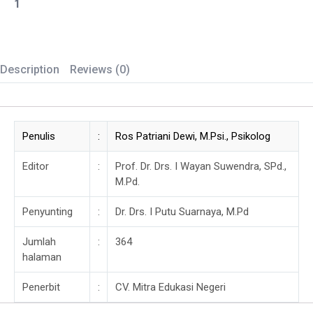
Kandidat
Menjadi
Karyawan:
Description
Reviews (0)
Panduan
Komprehensif
Rekrutmen,
Seleksi,
Penulis
:
Ros Patriani Dewi, M.Psi., Psikolog
dan
Penempatan
Editor
:
Prof. Dr. Drs. I Wayan Suwendra, SPd.,
SDM
M.Pd.
quantity
Penyunting
:
Dr. Drs. I Putu Suarnaya, M.Pd
Jumlah
:
364
halaman
Penerbit
:
CV. Mitra Edukasi Negeri