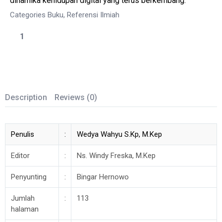
dinamika kehidupan digital yang terus berkembang.
Categories
Buku
,
Referensi Ilmiah
Description
Reviews (0)
Penulis
:
Wedya Wahyu S.Kp, M.Kep
Editor
:
Ns. Windy Freska, M.Kep
Penyunting
:
Bingar Hernowo
Jumlah
:
113
halaman