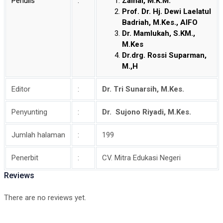
Penulis
:
Zainal, M.K.M.
quantity
Prof. Dr. Hj. Dewi Laelatul
Badriah, M.Kes., AIFO
Dr. Mamlukah, S.KM.,
M.Kes
Dr.drg. Rossi Suparman,
M.,H
Editor
:
Dr. Tri Sunarsih, M.Kes.
Penyunting
:
Dr. Sujono Riyadi, M.Kes.
Jumlah halaman
:
199
Penerbit
:
CV. Mitra Edukasi Negeri
Reviews
There are no reviews yet.