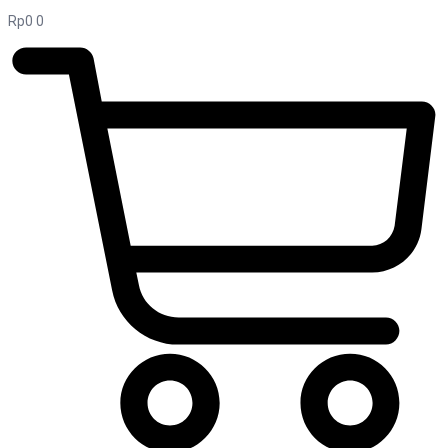
Rp
0
0