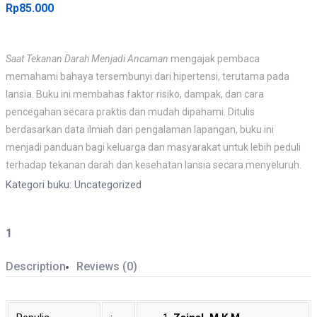
Rp
85.000
Saat Tekanan Darah Menjadi Ancaman
mengajak pembaca
memahami bahaya tersembunyi dari hipertensi, terutama pada
lansia. Buku ini membahas faktor risiko, dampak, dan cara
pencegahan secara praktis dan mudah dipahami. Ditulis
berdasarkan data ilmiah dan pengalaman lapangan, buku ini
menjadi panduan bagi keluarga dan masyarakat untuk lebih peduli
terhadap tekanan darah dan kesehatan lansia secara menyeluruh.
Kategori buku:
Uncategorized
Saat
Tekanan
Darah
Description
Reviews (0)
Menjadi
Ancaman