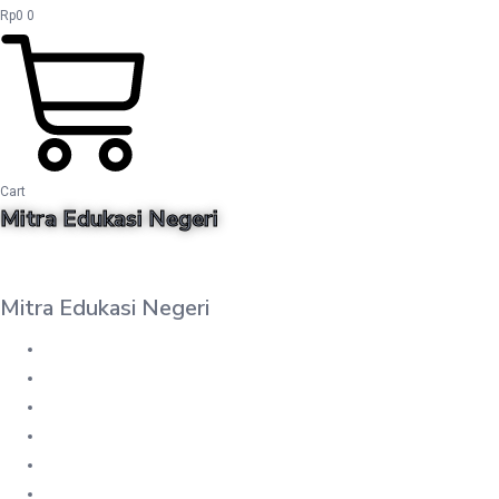
Rp
0
0
Cart
Mitra Edukasi Negeri
Mitra Edukasi Negeri
DAFTAR BUKU
MY WISHLIST
PESANAN
UNDUHAN
CART
CHECKOUT