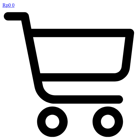
Rp
0
0