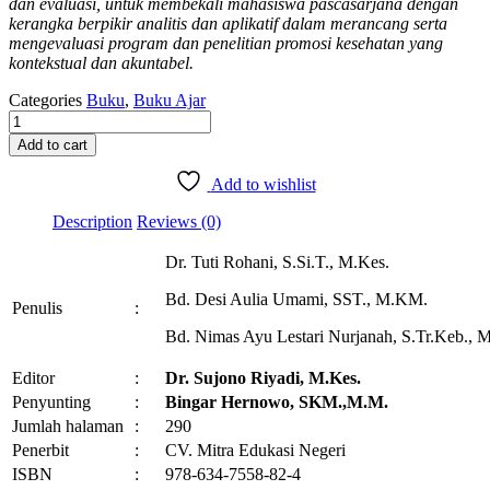
dan evaluasi, untuk membekali mahasiswa pascasarjana dengan
kerangka berpikir analitis dan aplikatif dalam merancang serta
mengevaluasi program dan penelitian promosi kesehatan yang
kontekstual dan akuntabel.
Categories
Buku
,
Buku Ajar
Promosi
Kesehatan:
Add to cart
Teori,
Perencanaan,
Add to wishlist
dan
Evaluasi
Description
Reviews (0)
Program
Kesehatan
Dr. Tuti Rohani, S.Si.T., M.Kes.
Masyarakat
quantity
Bd. Desi Aulia Umami, SST., M.KM.
Penulis
:
Bd. Nimas Ayu Lestari Nurjanah, S.Tr.Keb.,
Editor
:
Dr. Sujono Riyadi, M.Kes.
Penyunting
:
Bingar Hernowo, SKM.,M.M.
Jumlah halaman
:
290
Penerbit
:
CV. Mitra Edukasi Negeri
ISBN
:
978-634-7558-82-4