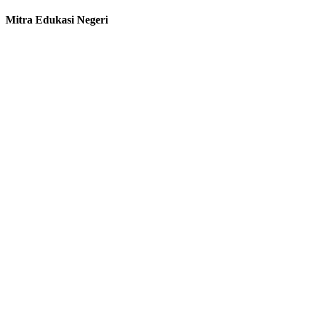
Mitra Edukasi Negeri
Perumahan Griya Mulia Asri Cepokosari.
Jl. Rese Indah Blok H1 Cepokojajar, Sitimulyo, Piyungan, Bantul.
DIY
Layanan:
Penerbitan Buku
Konversi
Konsultan & Pendampingan
Building sistem / Aplikasi
Link Terkait:
Repository 1