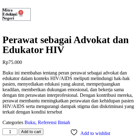
Mitra
0
Edukasi
Rp
0
Negeri
Perawat sebagai Advokat dan
Edukator HIV
Rp
75.000
Buku ini membahas tentang peran perawat sebagai advokat dan
edukator dalam konteks HIV/AIDS meliputi melindungi hak-hak
pasien, menyediakan edukasi yang akurat, memperjuangkan
keadilan, memberikan dukungan emosional, dan bekerja sama
dengan tim perawatan interprofesional. Dengan kontribusi mereka,
perawat membantu meningkatkan perawatan dan kehidupan pasien
HIV/AIDS serta mengurangi dampak stigma dan diskriminasi yang
terkait dengan kondisi tersebut
Categories
Buku
,
Referensi Ilmiah
Add to cart
Add to wishlist