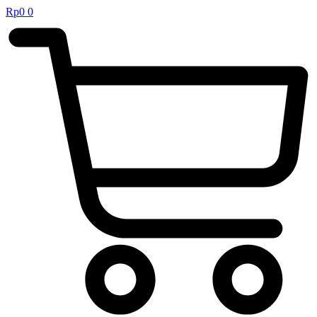
Rp
0
0