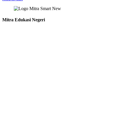
Mitra Edukasi Negeri
Perumahan Griya Mulia Asri Cepokosari.
Jl. Rese Indah Blok H1 Cepokojajar, Sitimulyo, Piyungan, Bantul.
DIY
Layanan:
Penerbitan Buku
Konversi
Konsultan & Pendampingan
Building sistem / Aplikasi
Link Terkait:
Repository 1
Repository 2