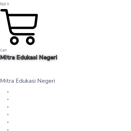
Rp
0
0
Cart
Mitra Edukasi Negeri
Mitra Edukasi Negeri
DAFTAR BUKU
MY WISHLIST
PESANAN
UNDUHAN
CART
CHECKOUT