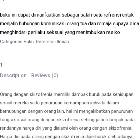
buku ini dapat dimanfaatkan sebagai salah satu refrensi untuk
menjalin hubungan komunikasi orang tua dan remaja supaya bisa
menghindari perilaku seksual yang menimbulkan resiko
Categories
Buku
,
Referensi Ilmiah
Dampak
Stigma
Description
Reviews (0)
Terhadap
Kualitas
Orang dengan skizofrenia memiliki dampak buruk pada kehidupan
Hidup
sosial mereka yaitu penurunan kemampuan individu dalam
Penderita
Skizofrenia
berhubungan dengan orang lain, hal ini mengakibatkan penurunan
quantity
fungsi sosial orang dengan skizofrenia sehingga berdampak pada
rendahnya harga diri yang dialami oleh orang dengan skizofrenia.
Harga diri pada orang dengan skizofrenia diperburuk oleh adanya