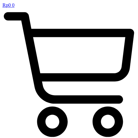
Rp
0
0