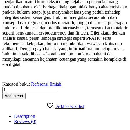
menjadikan materi kompleks tentang kejahatan pencucian uang
mudah dipahami oleh berbagai kalangan, tidak hanya akademisi dan
praktisi hukum, tetapi juga masyarakat luas yang peduli terhadap
integritas sistem keuangan. Buku ini mengulas secara utuh dari
konsep dasar, regulasi, modus operandi, hingga dinamika penerapan
hukum di Indonesia dan praktik internasional, termasuk isu mutakhir
seperti penggunaan cryptocurrency dan fintech. Dilengkapi dengan
analisis kasus, peran lembaga strategis seperti PPATK, serta
rekomendasi kebijakan, buku ini memberikan wawasan kritis dan
aplikatif. Dengan gaya bahasa yang informatif namun tetap ilmiah,
buku ini layak dibaca sebagai panduan untuk memahami dan
menyikapi ancaman kejahatan keuangan yang semakin kompleks di
era digital.
Kategori buku:
Referensi Ilmiah
TINDAK
PIDANA
Add to cart
PENCUCIAN
UANG
Add to wishlist
(Suatu
Kajian
Description
Teoritis
Reviews (0)
dan