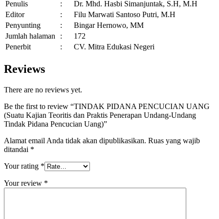
Praktis
Penulis
:
Dr. Mhd. Hasbi Simanjuntak, S.H, M.H
Penerapan
Editor
:
Filu Marwati Santoso Putri, M.H
Undang-
Penyunting
:
Bingar Hernowo, MM
Undang
Jumlah halaman
:
172
Tindak
Pidana
Penerbit
:
CV. Mitra Edukasi Negeri
Pencucian
Uang)
Reviews
quantity
There are no reviews yet.
Be the first to review “TINDAK PIDANA PENCUCIAN UANG
(Suatu Kajian Teoritis dan Praktis Penerapan Undang-Undang
Tindak Pidana Pencucian Uang)”
Alamat email Anda tidak akan dipublikasikan.
Ruas yang wajib
ditandai
*
Your rating
*
Your review
*