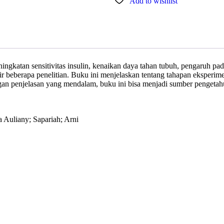
Add to wishlist
ningkatan sensitivitas insulin, kenaikan daya tahan tubuh, pengaruh pa
ir beberapa penelitian. Buku ini menjelaskan tentang tahapan eksperimen 
 Dengan penjelasan yang mendalam, buku ini bisa menjadi sumber penget
a Auliany; Sapariah; Arni