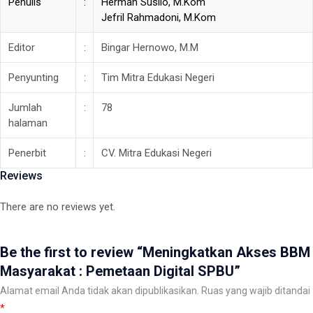
Penulis
:
Herman Susilo, M.Kom
Pemetaan
Jefril Rahmadoni, M.Kom
Digital
Editor
:
Bingar Hernowo, M.M
SPBU
quantity
Penyunting
:
Tim Mitra Edukasi Negeri
Jumlah
:
78
halaman
Penerbit
:
CV. Mitra Edukasi Negeri
Reviews
There are no reviews yet.
Be the first to review “Meningkatkan Akses BBM
Masyarakat : Pemetaan Digital SPBU”
Alamat email Anda tidak akan dipublikasikan.
Ruas yang wajib ditandai
*