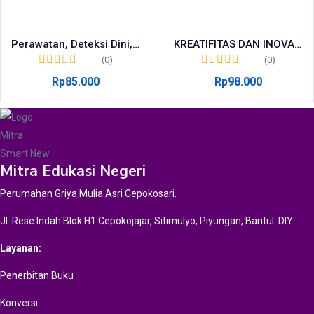
Perawatan, Deteksi Dini, dan Stimulasi Tumbuh Kembang Bayi Baru Lahir, Bayi dan Balita
KREATIFITAS DAN INOVASI KEWIRAUSAHAAN TARUNA (KONSEP DAN APLIKASI)
(0)
(0)
Rp
85.000
Rp
98.000
Mitra Edukasi Negeri
Perumahan Griya Mulia Asri Cepokosari.
Jl. Rese Indah Blok H1 Cepokojajar, Sitimulyo, Piyungan, Bantul. DIY
Layanan:
Penerbitan Buku
Konversi