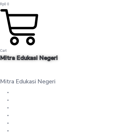
Rp
0
0
Cart
Mitra Edukasi Negeri
Mitra Edukasi Negeri
DAFTAR BUKU
MY WISHLIST
PESANAN
UNDUHAN
CART
CHECKOUT