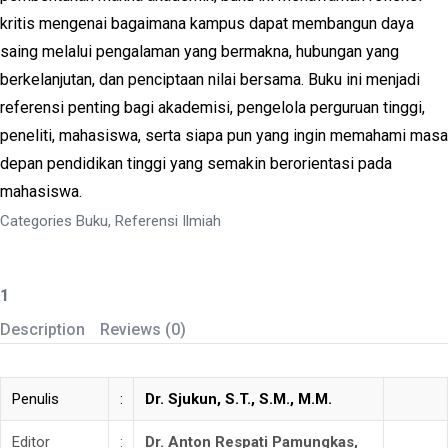
kritis mengenai bagaimana kampus dapat membangun daya
saing melalui pengalaman yang bermakna, hubungan yang
berkelanjutan, dan penciptaan nilai bersama. Buku ini menjadi
referensi penting bagi akademisi, pengelola perguruan tinggi,
peneliti, mahasiswa, serta siapa pun yang ingin memahami masa
depan pendidikan tinggi yang semakin berorientasi pada
mahasiswa.
Categories
Buku
,
Referensi Ilmiah
Mahasiswa,
Nilai,
Description
Reviews (0)
dan
Makna
Akademik:
Penulis
:
Dr. Sjukun, S.T., S.M., M.M.
Refleksi
Editor
:
Dr.
Anton Respati Pamungkas,
Pemasaran