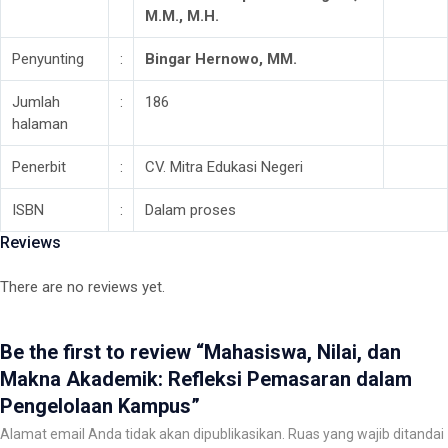
M.M., M.H.
dalam
Pengelolaan
Penyunting
:
Bingar Hernowo, MM.
Kampus
quantity
Jumlah
:
186
halaman
Penerbit
:
CV. Mitra Edukasi Negeri
ISBN
:
Dalam proses
Reviews
There are no reviews yet.
Be the first to review “Mahasiswa, Nilai, dan
Makna Akademik: Refleksi Pemasaran dalam
Pengelolaan Kampus”
Alamat email Anda tidak akan dipublikasikan.
Ruas yang wajib ditandai