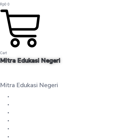
Rp
0
0
Cart
Mitra Edukasi Negeri
Mitra Edukasi Negeri
DAFTAR BUKU
MY WISHLIST
PESANAN
UNDUHAN
CART
CHECKOUT