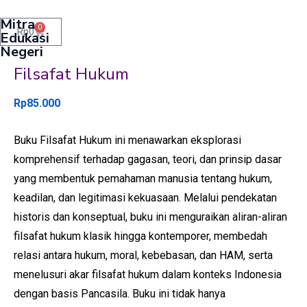
Mitra
0
Rp
0
Edukasi
Negeri
Filsafat Hukum
Rp
85.000
Buku Filsafat Hukum ini menawarkan eksplorasi
komprehensif terhadap gagasan, teori, dan prinsip dasar
yang membentuk pemahaman manusia tentang hukum,
keadilan, dan legitimasi kekuasaan. Melalui pendekatan
historis dan konseptual, buku ini menguraikan aliran-aliran
filsafat hukum klasik hingga kontemporer, membedah
relasi antara hukum, moral, kebebasan, dan HAM, serta
menelusuri akar filsafat hukum dalam konteks Indonesia
dengan basis Pancasila. Buku ini tidak hanya