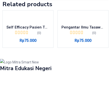
Related products
Self Efficacy Pasien TB Paru
Pengantar Ilmu Tasawuf 1
(0)
(0)
Rp
75.000
Rp
75.000
Mitra Edukasi Negeri
Perumahan Griya Mulia Asri Cepokosari.
Jl. Rese Indah Blok H1 Cepokojajar, Sitimulyo, Piyungan, Bantul. DIY
Layanan: