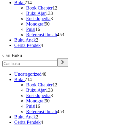
Buku
714
Book Chapter
12
Buku Ajar
133
Ensiklopedia
3
Monograf
90
Puisi
16
Referensi Ilmiah
453
Buku Anak
2
Cerita Pendek
4
Cari Buku
Uncategorized
40
Buku
714
Book Chapter
12
Buku Ajar
133
Ensiklopedia
3
Monograf
90
Puisi
16
Referensi Ilmiah
453
Buku Anak
2
Cerita Pendek
4